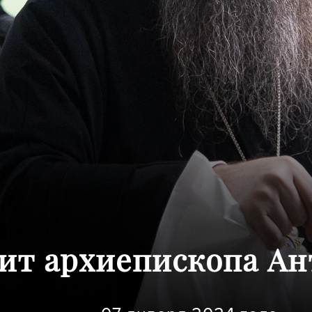
зит архиепископа Ан