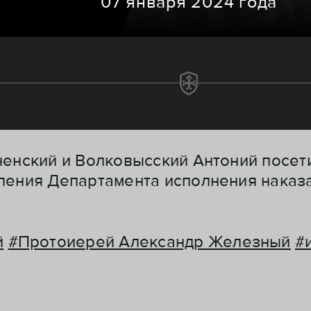
07 января 2024 года
ненский и Волковысский Антоний посе
ления Департамента исполнения наказ
й
#Протоиерей Александр Железный
#