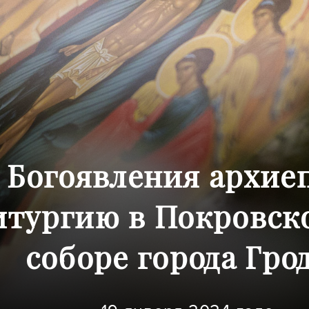
 Богоявления архие
итургию в Покровск
соборе города Гро