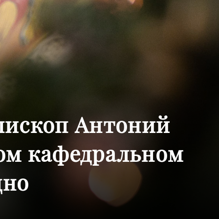
пископ Антоний
ом кафедральном
дно