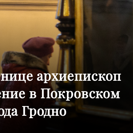
тнице архиепископ
ение в Покровском
ода Гродно