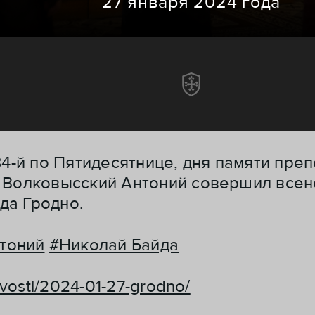
27 января 2024 года
34-й по Пятидесятнице, дня памяти пр
и Волковысский Антоний совершил все
да Гродно.
тоний
#Николай Байда
ovosti/2024-01-27-grodno/