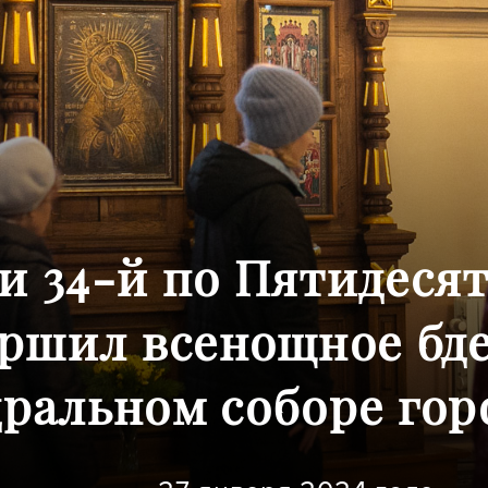
ли 34-й по Пятидеся
ршил всенощное бд
ральном соборе гор