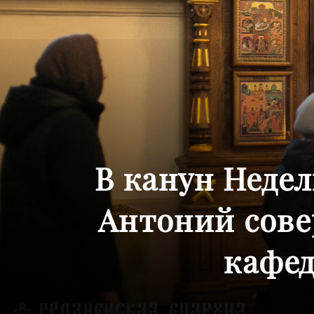
В канун Неде
Антоний сове
кафед