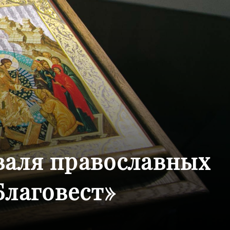
валя православных
лаговест»