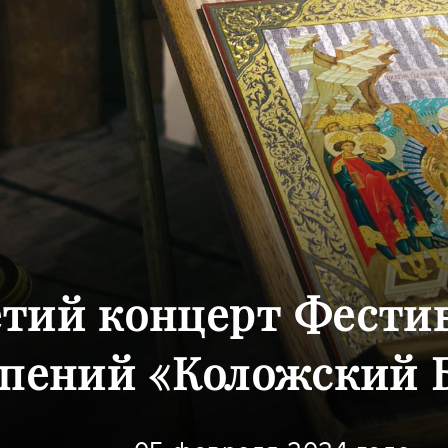
етий концерт Фести
пений «Коложский Б