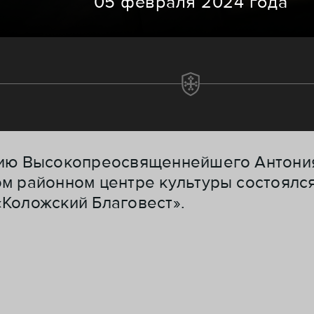
05 февраля 2024 года
нию Высокопреосвященнейшего Антония
м районном центре культуры состоялся
Коложский Благовест».