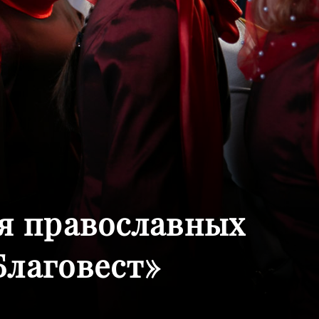
я православных
лаговест»