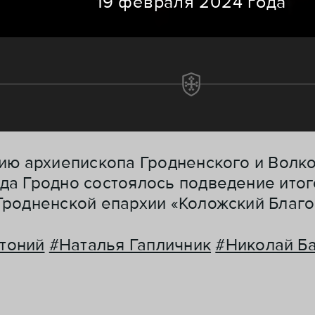
19 февраля 2024 года
ию архиепископа Гродненского и Волк
а Гродно состоялось подведение итого
родненской епархии «Коложский Благо
тоний
#Наталья Гапличник
#Николай Б