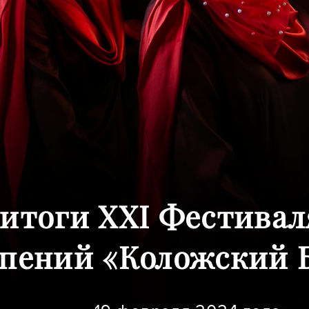
итоги XXI Фестивал
пений «Коложский Б