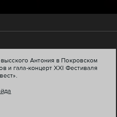
овысского Антония в Покровском
в и гала-концерт XXI Фестиваля
вест».
айда