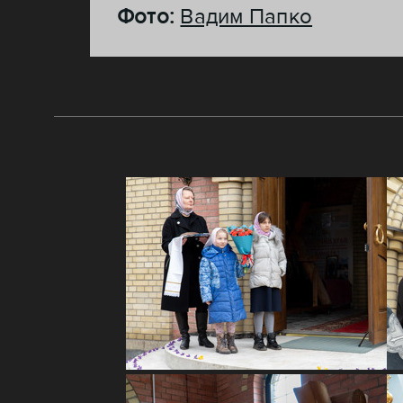
Фото:
Вадим Папко