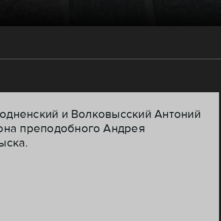
родненский и Волковысский Антоний
нона преподобного Андрея
ыска.