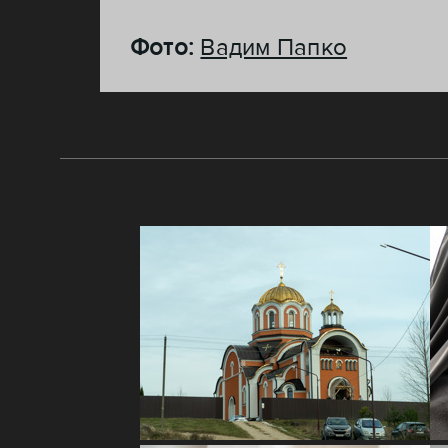
Фото:
Вадим Папко