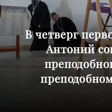
В четверг перв
Антоний со
преподобног
преподобном