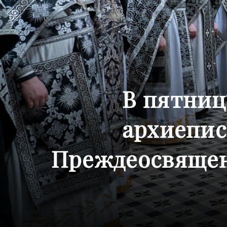
В пятниц
архиепис
Преждеосвящен