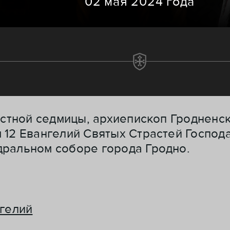
02 мая 2024 года
растной седмицы, архиепископ Гродненс
 12 Евангелий Святых Страстей Господа
дральном соборе города Гродно.
нгелий