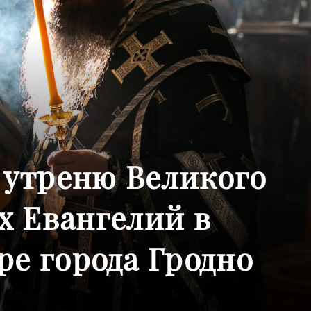
 утреню Великого
х Евангелий в
е города Гродно