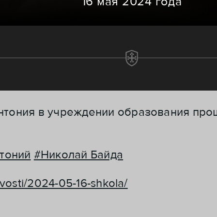
16 мая 2024 года
нтония в учреждении образования про
тоний
#Николай Байда
ovosti/2024-05-16-shkola/