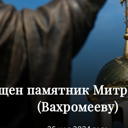
ящен памятник Мит
(Вахромееву)