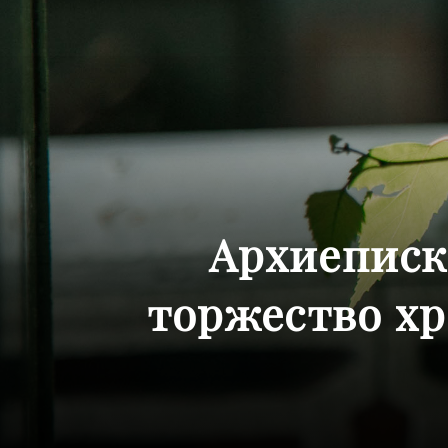
Архиеписк
торжество х