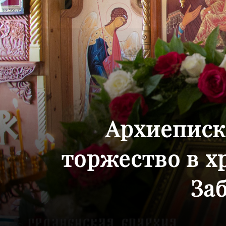
Архиеписк
торжество в х
За