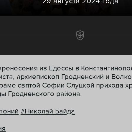
29 августа 2024 года
 перенесения из Едессы в Константино
риста, архиепископ Гродненский и Вол
храме святой Софии Слуцкой прихода х
ы Гродненского района.
тоний
#Николай Байда
ия