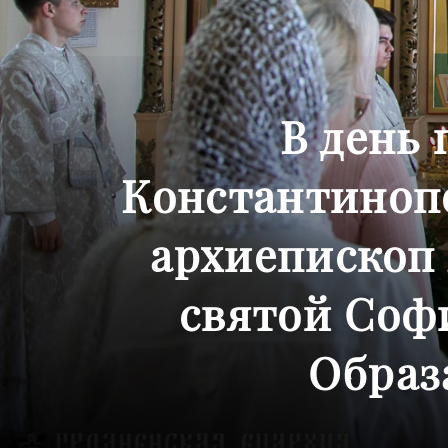
В день 
Константинопо
архиепископ
святой Соф
Образ