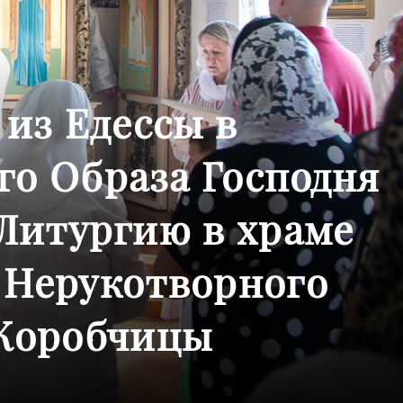
 из Едессы в
о Образа Господня
Литургию в храме
 Нерукотворного
 Коробчицы