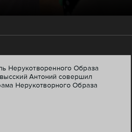
поль Нерукотворенного Образа
ковысский Антоний совершил
рама Нерукотворного Образа