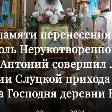
памяти перенесения
ль Нерукотворенног
 Антоний совершил 
ии Слуцкой прихода
а Господня деревни