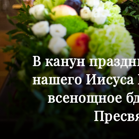
В канун праздн
нашего Иисуса
всенощное б
Пресв