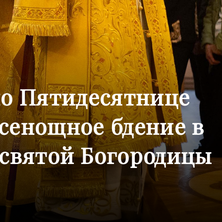
по Пятидесятнице
сенощное бдение в
есвятой Богородицы