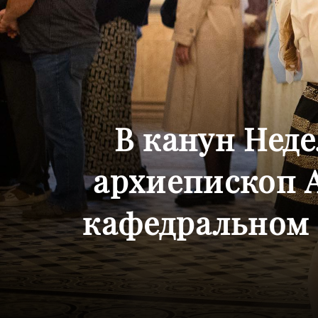
В канун Нед
архиепископ 
кафедральном 