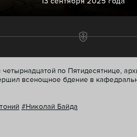
13 сентября 2025 года
и четырнадцатой по Пятидесятнице, ар
ершил всенощное бдение в кафедраль
тоний
#Николай Байда