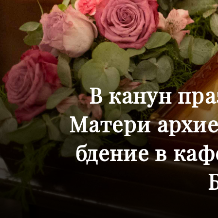
В канун пр
Матери архи
бдение в ка