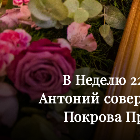
В Неделю 2
Антоний сове
Покрова П