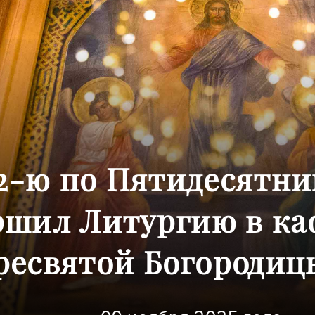
2-ю по Пятидесятни
ршил Литургию в ка
ресвятой Богородицы