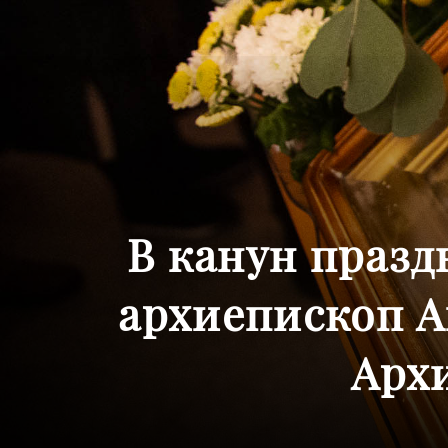
В канун празд
архиепископ А
Архи