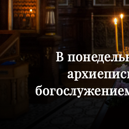
В понедель
архиепис
богослужением