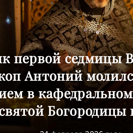
ик первой седмицы В
коп Антоний молилс
ием в кафедральном
святой Богородицы г