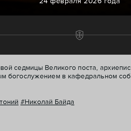
24 февраля 2026 года
рвой седмицы Великого поста, архиепи
ным богослужением в кафедральном со
тоний
#Николай Байда