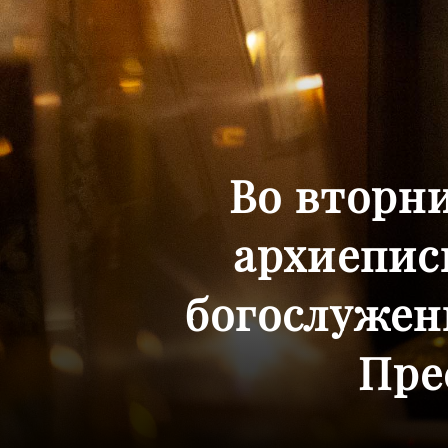
Во вторн
архиепис
богослужен
Пре