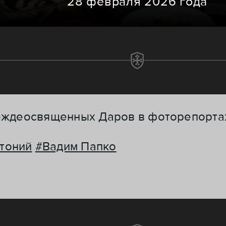
28 февраля 2026 года
еждеосвященных Даров в фоторепорта
тоний
#Вадим Папко