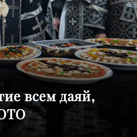
ие всем даяй,
ФОТО