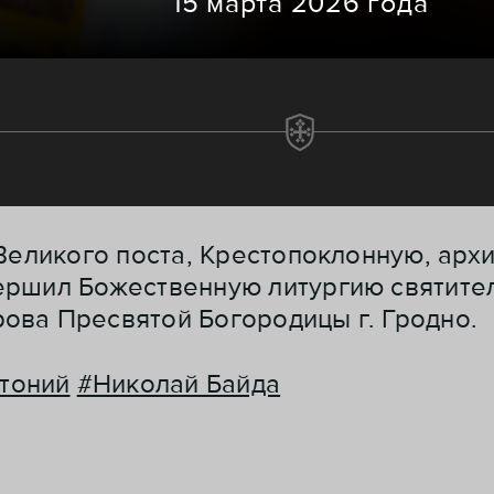
15 марта 2026 года
 Великого поста, Крестопоклонную, арх
ершил Божественную литургию святител
ова Пресвятой Богородицы г. Гродно.
тоний
#Николай Байда