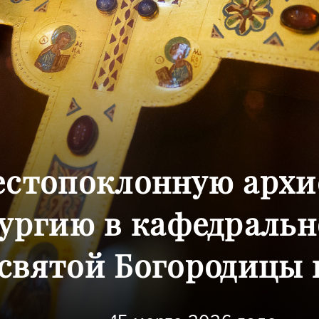
естопоклонную арх
ургию в кафедральн
святой Богородицы г