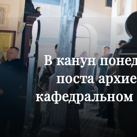
В канун поне
поста архи
кафедральном 