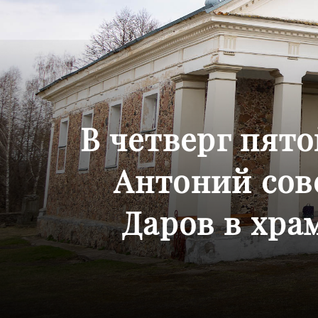
В четверг пят
Антоний со
Даров в хра