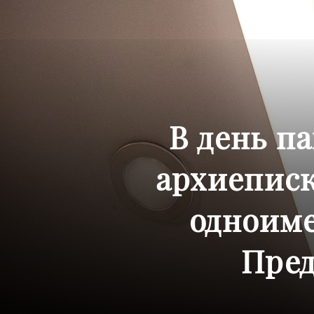
В день п
архиепис
одноим
Пред