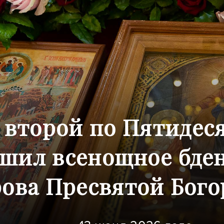
и второй по Пятидес
шил всенощное бде
ова Пресвятой Бого