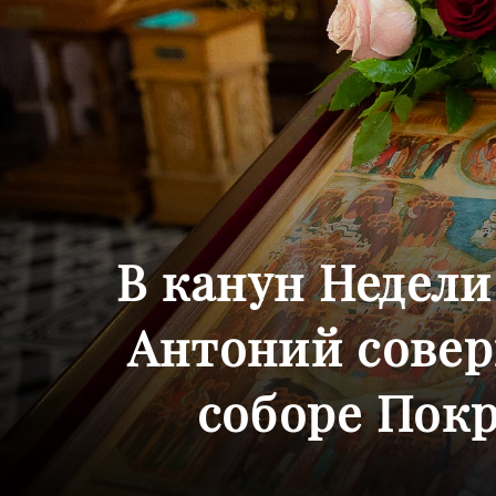
В канун Недел
Антоний совер
соборе Покр