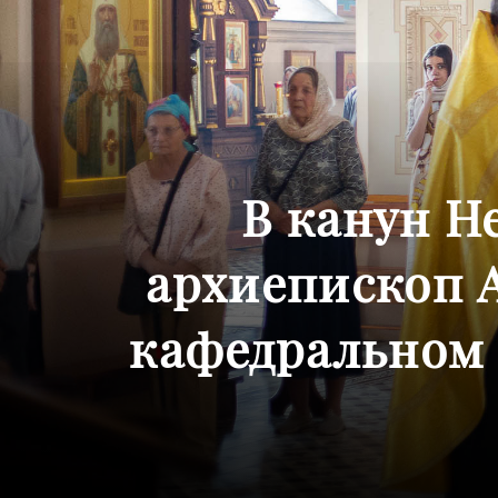
В канун Н
архиепископ 
кафедральном 