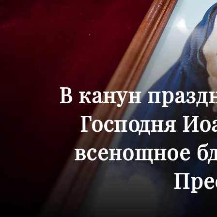
В канун празд
Господня Ио
всенощное б
Пре