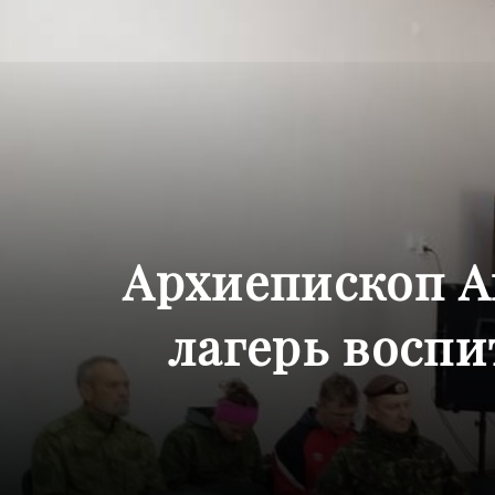
Архиепископ А
лагерь восп