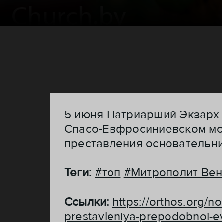
5 июня Патриарший Экзарх 
Спасо-Евфросиниевском мо
преставления основательн
Теги:
#топ
#Митрополит Ве
Ссылки:
https://orthos.org/n
prestavleniya-prepodobnoi-evf