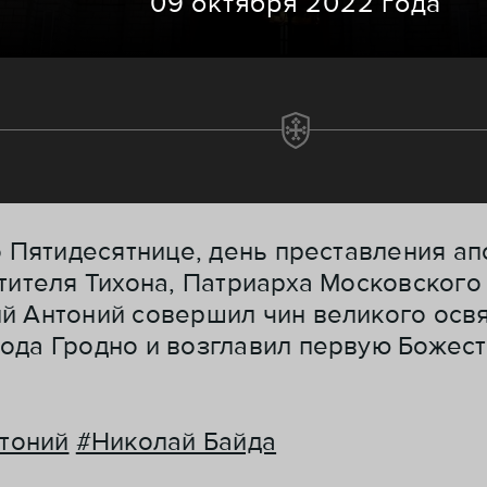
09 октября 2022 года
о Пятидесятнице, день преставления а
тителя Тихона, Патриарха Московского 
й Антоний совершил чин великого осв
ода Гродно и возглавил первую Божес
тоний
#Николай Байда