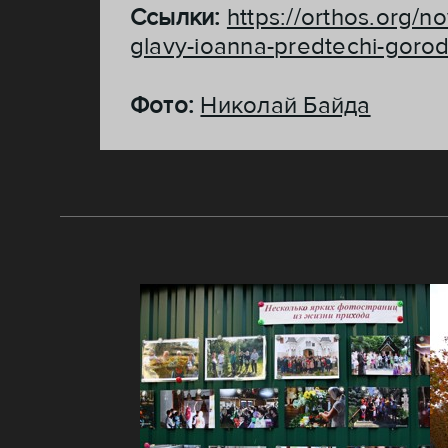
Ссылки:
https://orthos.org/n
glavy-ioanna-predtechi-goro
Фото:
Николай Байда