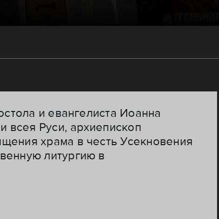
постола и евангелиста Иоанна
и всея Руси, архиепископ
ящения храма в честь Усекновения
твенную литургию в