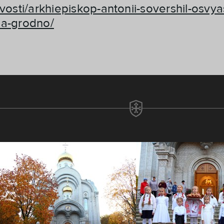
ovosti/arkhiepiskop-antonii-sovershil-osv
da-grodno/