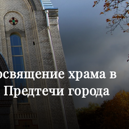
освящение храма в
 Предтечи города