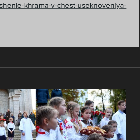
yashenie-khrama-v-chest-useknoveniya-