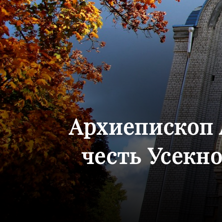
Архиепископ 
честь Усекн