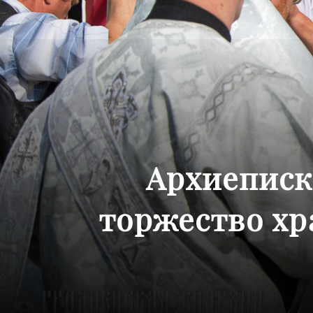
Архиеписк
торжество хр