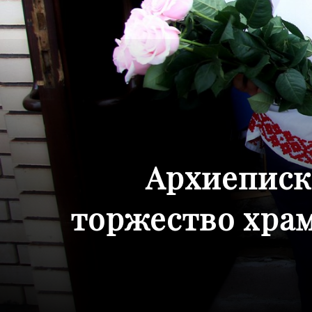
Архиеписк
торжество храм