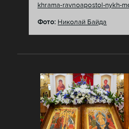
khrama-ravnoapostol-nykh-mef
Фото:
Николай Байда