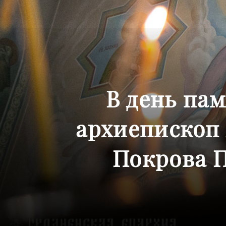
В день па
архиепископ
Покрова П