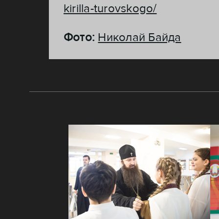
kirilla-turovskogo/
Фото:
Николай Байда