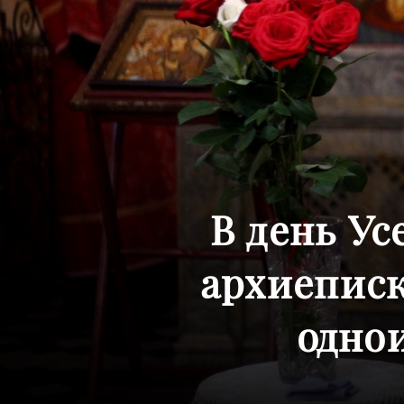
В день У
архиепис
одно