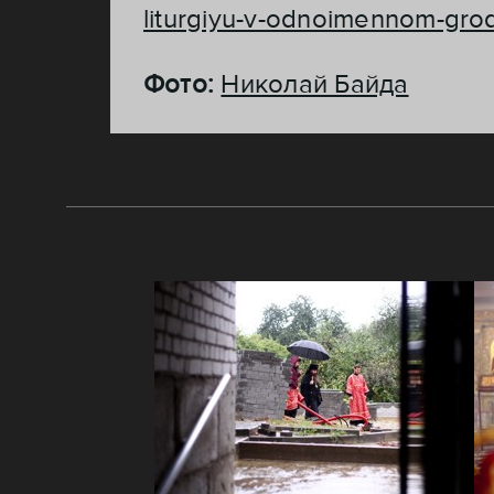
liturgiyu-v-odnoimennom-gr
Фото:
Николай Байда