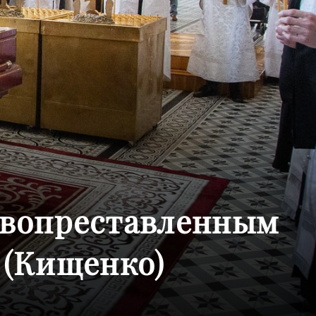
овопреставленным
 (Кищенко)