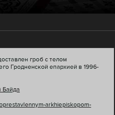
оставлен гроб с телом
го Гродненской епархией в 1996-
 Байда
ovoprestavlennym-arkhiepiskopom-