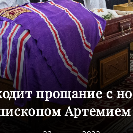
ходит прощание с н
пископом Артемием