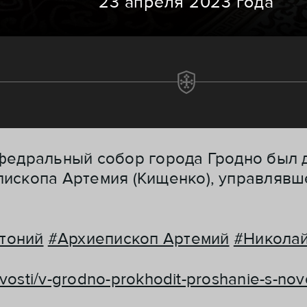
23 апреля 2023 года
федральный собор города Гродно был д
ископа Артемия (Кищенко), управлявше
тоний
#Архиепископ Артемий
#Николай
novosti/v-grodno-prokhodit-proshanie-s-n