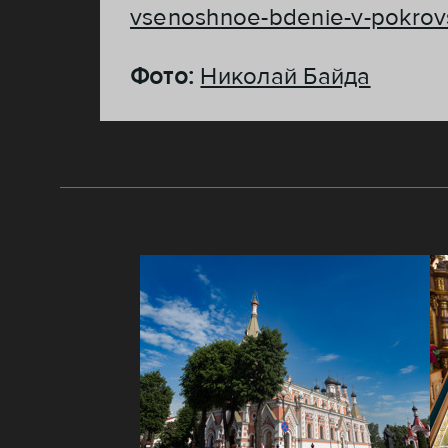
vsenoshnoe-bdenie-v-pokrov
Фото:
Николай Байда