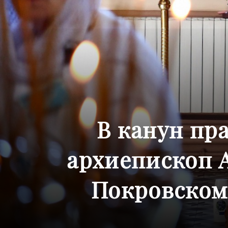
В канун пр
архиепископ 
Покровском