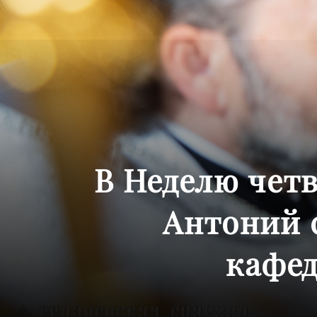
В Неделю чет
Антоний 
кафед