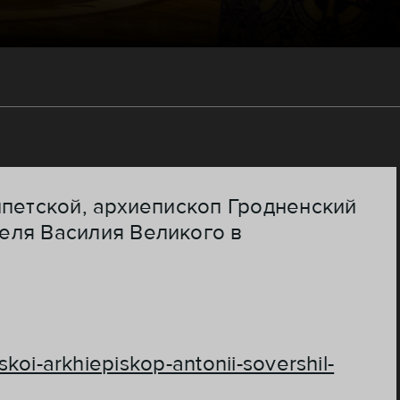
ипетской, архиепископ Гродненский
еля Василия Великого в
koi-arkhiepiskop-antonii-sovershil-