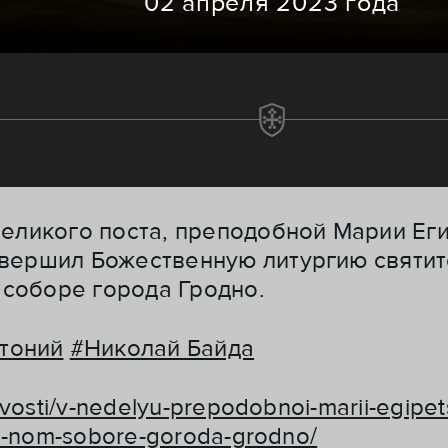
02 апреля 2023 года
Великого поста, преподобной Марии Ег
вершил Божественную литургию святит
соборе города Гродно.
тоний
#Николай Байда
ovosti/v-nedelyu-prepodobnoi-marii-egipets
al-nom-sobore-goroda-grodno/