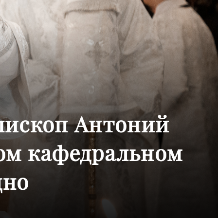
пископ Антоний
ом кафедральном
дно