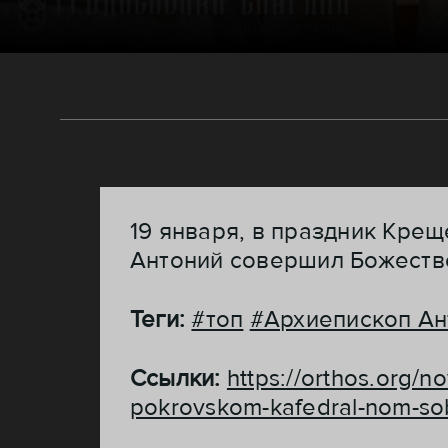
19 января, в праздник Кре
Антоний совершил Божеств
Теги:
#топ
#Архиепископ Ан
Ссылки:
https://orthos.org/no
pokrovskom-kafedral-nom-so