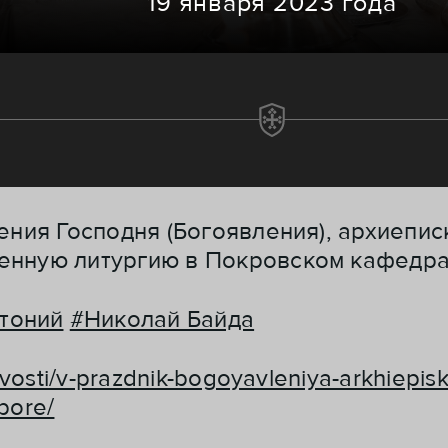
19 января 2023 года
щения Господня (Богоявления), архиепи
енную литургию в Покровском кафедра
тоний
#Николай Байда
vosti/v-prazdnik-bogoyavleniya-arkhiepisko
bore/