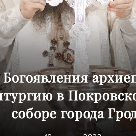
 Богоявления архие
итургию в Покровск
соборе города Гро